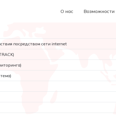
О нас
Возможности
твия посредством сети internet
1TRACK)
ниторинга)
тема)